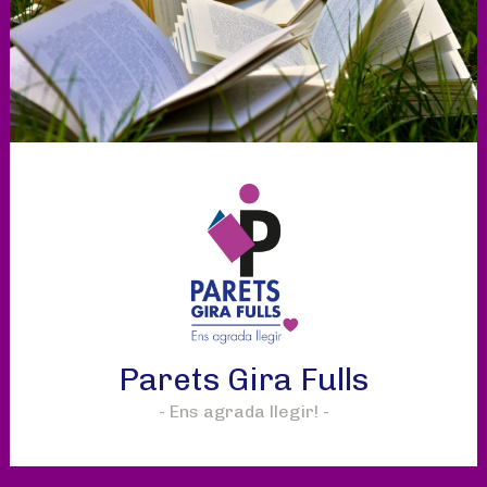
Skip
to
content
Parets Gira Fulls
Ens agrada llegir!