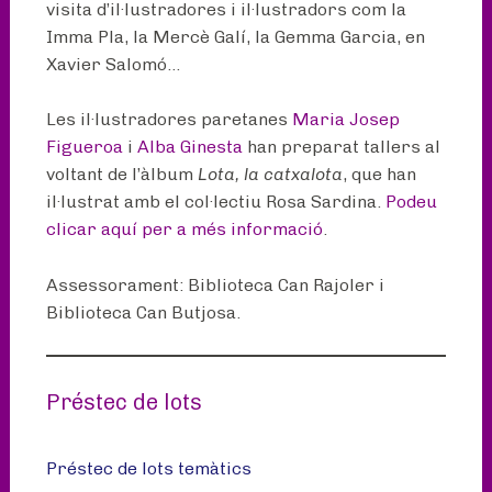
visita d’il·lustradores i il·lustradors com la
Imma Pla, la Mercè Galí, la Gemma Garcia, en
Xavier Salomó…
Les il·lustradores paretanes
Maria Josep
Figueroa
i
Alba Ginesta
han preparat tallers al
voltant de l’àlbum
Lota, la catxalota
, que han
il·lustrat amb el col·lectiu Rosa Sardina.
Podeu
clicar aquí per a més informació
.
Assessorament: Biblioteca Can Rajoler i
Biblioteca Can Butjosa.
Préstec de lots
Préstec de lots temàtics